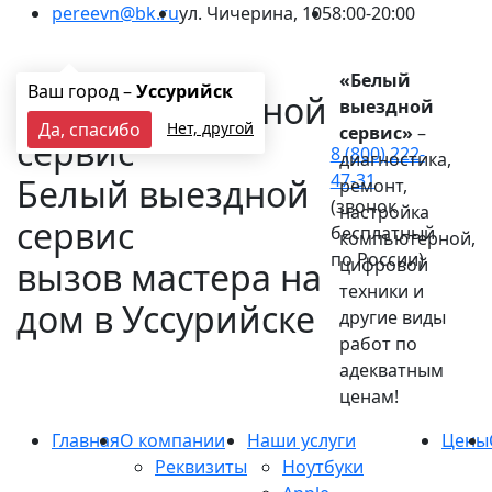
pereevn@bk.ru
ул. Чичерина, 105
8:00-20:00
Ваш город:
Уссурийск
«Белый
Ваш город –
Уссурийск
выездной
Да, спасибо
Нет, другой
сервис»
–
8 (800) 222-
диагностика,
47-31
Белый выездной
ремонт,
(звонок
настройка
сервис
бесплатный
компьютерной,
по России)
цифровой
вызов мастера на
техники и
дом в Уссурийске
другие виды
работ по
адекватным
ценам!
Главная
О компании
Наши услуги
Цены
Реквизиты
Ноутбуки