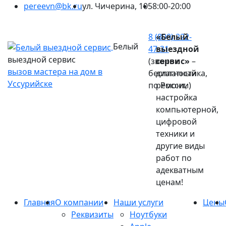
pereevn@bk.ru
ул. Чичерина, 105
8:00-20:00
Ваш город:
Уссурийск
8 (800) 222-
«Белый
Белый
47-31
выездной
выездной сервис
(звонок
сервис»
–
вызов мастера на дом в
бесплатный
диагностика,
Уссурийске
по России)
ремонт,
настройка
компьютерной,
цифровой
техники и
другие виды
работ по
адекватным
ценам!
Главная
О компании
Наши услуги
Цены
Реквизиты
Ноутбуки