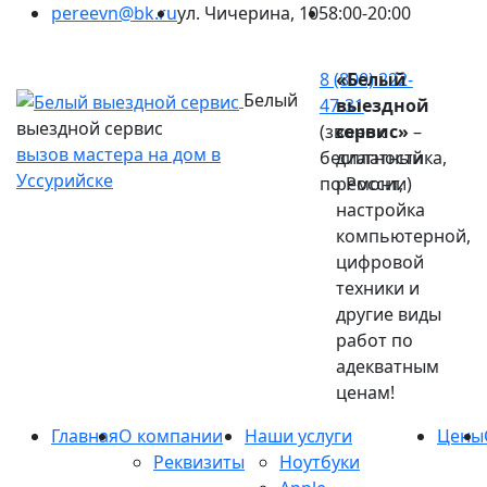
pereevn@bk.ru
ул. Чичерина, 105
8:00-20:00
Ваш город:
Уссурийск
8 (800) 222-
«Белый
Белый
47-31
выездной
выездной сервис
(звонок
сервис»
–
вызов мастера на дом в
бесплатный
диагностика,
Уссурийске
по России)
ремонт,
настройка
компьютерной,
цифровой
техники и
другие виды
работ по
адекватным
ценам!
Главная
О компании
Наши услуги
Цены
Реквизиты
Ноутбуки